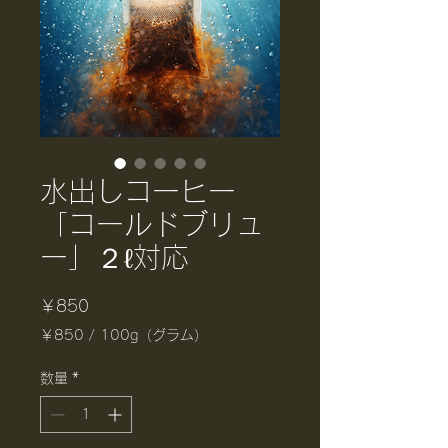
水出しコーヒー
「コールドブリュ
ー」２ℓ対応
価
￥850
￥850
/
100g（グラム）
格
100g
ご
数量
*
と
に
￥850