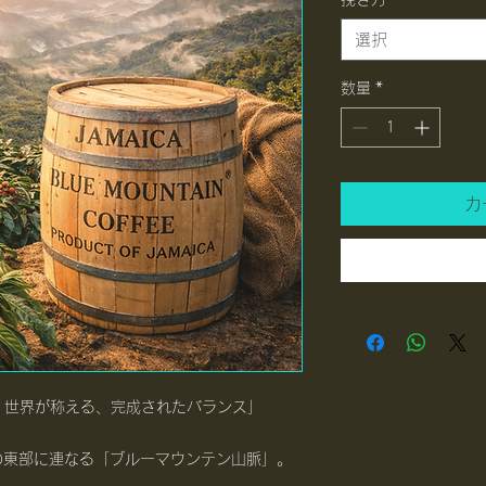
と
に
選択
￥1,400
数量
*
カ
― 世界が称える、完成されたバランス」
の東部に連なる「ブルーマウンテン山脈」。