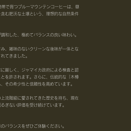
岳地帯で育つブルーマウンテンコーヒーは、昼
を含む肥沃な土壌という、理想的な自然条件
が調和した、極めてバランスの良い味わい。
甘み、雑味のないクリーンな後味が一体とな
されてきました。
常に厳しく、ジャマイカ政府による検査と認
ことを許されます。さらに、伝統的な「木樽
も、その希少性と信頼性を高めています。
の上流階級に愛されてきた歴史を持ち、現在
揺るぎない評価を受け続けています。
峰のバランスをぜひご体験ください。