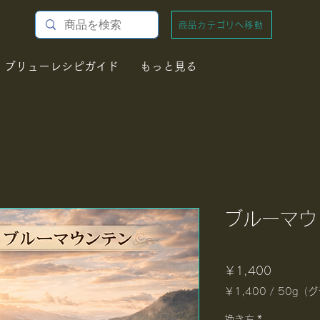
商品カテゴリへ移動
ブリューレシピガイド
もっと見る
ブルーマウ
価
￥1,400
￥1,400
/
50g（
格
50g
ご
挽き方
*