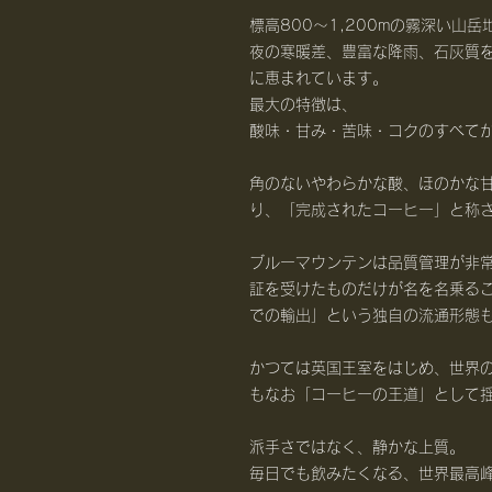
標高800〜1,200mの霧深い山
夜の寒暖差、豊富な降雨、石灰質
に恵まれています。
最大の特徴は、
酸味・甘み・苦味・コクのすべて
角のないやわらかな酸、ほのかな
り、「完成されたコーヒー」と称
ブルーマウンテンは品質管理が非
証を受けたものだけが名を名乗る
での輸出」という独自の流通形態
かつては英国王室をはじめ、世界
もなお「コーヒーの王道」として
派手さではなく、静かな上質。
毎日でも飲みたくなる、世界最高