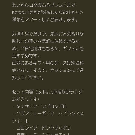
わいからコクのあるブレンドまで、
Kotobuki焙煎が厳選した豆の中から5
種類をアソートしてお届けします。
お湯を注ぐだけで、産地ごとの香りや
味わいの違いを気軽に体験できるた
め、ご自宅用はもちろん、ギフトにも
おすすめです。
画像にあるギフト用のケースは別途料
金となりますので、オプションにて選
択してください。
セット内容（以下より5種類がランダ
ムで入ります）
・タンザニア ンゴロンゴロ
・パプアニューギニア ハイランドス
ウィート
・コロンビア ピンクブルボン