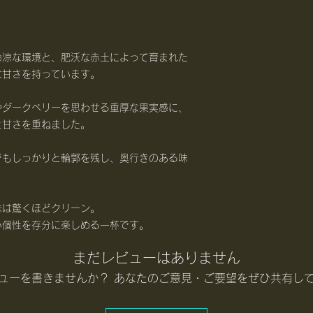
品種
精製方法
冷涼な環境と、肥沃な赤土によって育まれた
な甘さを持っています。
標高
焙煎度
やダークベリーを思わせる重厚な果実感に、
と甘さを重ねました。
苦味の強さ（5段階
でもしっかりと輪郭を残し、奥行きのある味
フレーバーイメー
味は驚くほどクリーン。
い個性を存分に楽しめる一杯です。
まだレビューはありません
ューを書きませんか？ あなたのご意見・ご要望をぜひ共有し