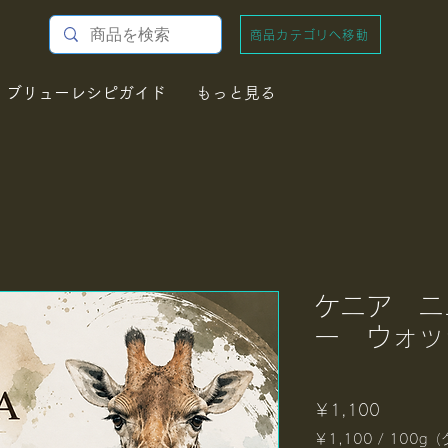
商品カテゴリへ移動
ブリューレシピガイド
もっと見る
ケニア ニ
ー ウォッ
価
￥1,100
￥1,100
/
100g
格