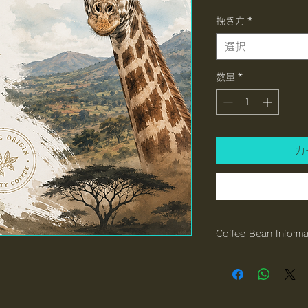
100g
ご
挽き方
*
と
に
選択
￥1,100
数量
*
カ
Coffee Bean Informa
産地