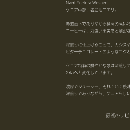
Nyeri Factory Washed
ケニア中部、名産地ニエリ。
赤道直下でありながら標高の高い
コーヒーは、力強い果実感と濃密
深煎りに仕上げることで、カシス
ビターチョコレートのようなコク
ケニア特有の鮮やかな酸は深煎り
わいへと変化しています。
濃厚でジューシー、それでいて後
深煎りでありながら、ケニアらし
最初のレビ