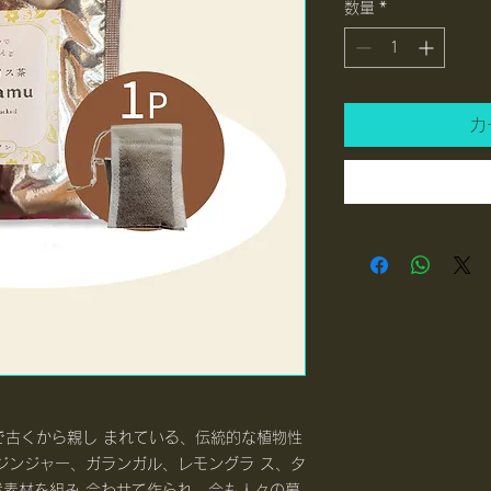
数量
*
カ
アで古くから親し まれている、伝統的な植物性
ジンジャー、ガランガル、レモングラ ス、タ
素材を組み 合わせて作られ、今も人々の暮