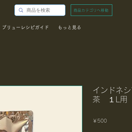
商品カテゴリへ移動
ブリューレシピガイド
もっと見る
インドネシ
茶 １L用
価
￥500
格