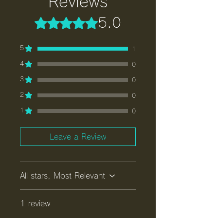
Reviews
Rated 5 out of 5 stars.
5.0
5
1
4
0
3
0
2
0
1
0
Leave a Review
All stars, Most Relevant
1 review