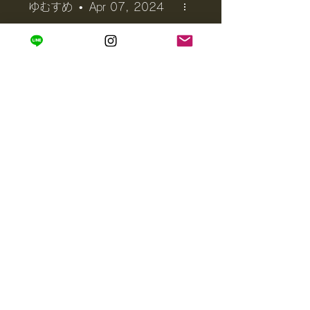
ゆむすめ
•
Apr 07, 2024
Rated 5 out of 5 stars.
コーヒー初心者、苦手
な方にオススメ
私はコーヒーの苦みが苦手で
したが、店主にオススメされ
飲んでみたら飲みやすくて今
はこれ1択！！冷えても温か
くてもとても飲みやすく、ど
の食べ物にもよく合うコーヒ
Was this helpful?
Yes
ーです。『コーヒー苦手だけ
ど挑戦したい！コーヒー飲め
- Hyogo Prefecture - Online Shop - Specialty Coffee - Home
Roasted - Coffee Beans for Sale
る大人になりたい！』と思う
方に是非飲んでいただきたい
Disclosure based on the Specified
です。また、飲みやすいから
Commercial Transactions Act
こそコーヒーの好みが分から
ない人にもお試しでプレゼン
トするのもオススメです🎁