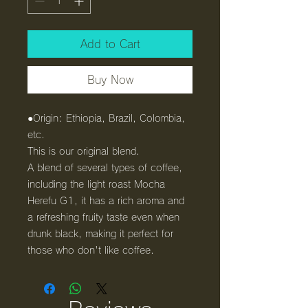
Add to Cart
Buy Now
●Origin: Ethiopia, Brazil, Colombia,
etc.
This is our original blend.
A blend of several types of coffee,
including the light roast Mocha
Herefu G1, it has a rich aroma and
a refreshing fruity taste even when
drunk black, making it perfect for
those who don't like coffee.