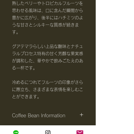
熟したベリーやトロピカルフルーツを
思わせる風味は、口に含んだ瞬間から
豊かに広がり、後半にはハチミツのよ
うな甘さとシルキーな質感が続きま
す。
グアテマラらしい上品な酸味とナチュ
ラルプロセス特有の甘く芳醇な果実感
が調和した、華やかで飲みごたえのあ
る一杯です。
冷めるにつれてフルーツの印象がさら
に際立ち、さまざまな表情を楽しむこ
とができます。
Coffee Bean Information
産地
グアテマラ