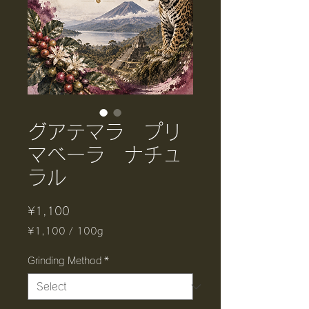
グアテマラ プリ
マベーラ ナチュ
ラル
Price
¥1,100
¥1,100
/
100g
¥1,100
per
Grinding Method
*
100
Grams